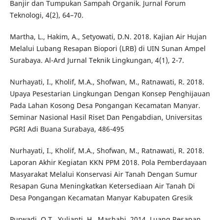
Banjir dan Tumpukan Sampah Organik. Jurnal Forum
Teknologi, 4(2), 64–70.
Martha, L., Hakim, A., Setyowati, D.N. 2018. Kajian Air Hujan
Melalui Lubang Resapan Biopori (LRB) di UIN Sunan Ampel
Surabaya. Al-Ard Jurnal Teknik Lingkungan, 4(1), 2-7.
Nurhayati, I., Kholif, M.A., Shofwan, M., Ratnawati, R. 2018.
Upaya Pesestarian Lingkungan Dengan Konsep Penghijauan
Pada Lahan Kosong Desa Pongangan Kecamatan Manyar.
Seminar Nasional Hasil Riset Dan Pengabdian, Universitas
PGRI Adi Buana Surabaya, 486-495
Nurhayati, I., Kholif, M.A., Shofwan, M., Ratnawati, R. 2018.
Laporan Akhir Kegiatan KKN PPM 2018. Pola Pemberdayaan
Masyarakat Melalui Konservasi Air Tanah Dengan Sumur
Resapan Guna Meningkatkan Ketersediaan Air Tanah Di
Desa Pongangan Kecamatan Manyar Kabupaten Gresik
Purwadi, O.T., Yulianti, H., Mashabi. 2014. Luang Resapan