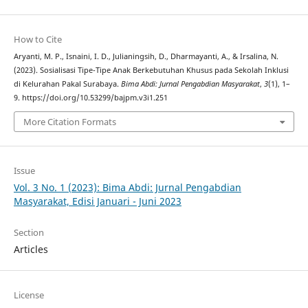
How to Cite
Aryanti, M. P., Isnaini, I. D., Julianingsih, D., Dharmayanti, A., & Irsalina, N.
(2023). Sosialisasi Tipe-Tipe Anak Berkebutuhan Khusus pada Sekolah Inklusi
di Kelurahan Pakal Surabaya.
Bima Abdi: Jurnal Pengabdian Masyarakat
,
3
(1), 1–
9. https://doi.org/10.53299/bajpm.v3i1.251
More Citation Formats
Issue
Vol. 3 No. 1 (2023): Bima Abdi: Jurnal Pengabdian
Masyarakat, Edisi Januari - Juni 2023
Section
Articles
License