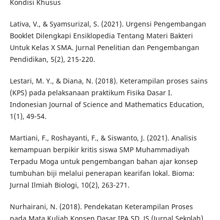
Kondisi Khusus
Lativa, V., & Syamsurizal, S. (2021). Urgensi Pengembangan
Booklet Dilengkapi Ensiklopedia Tentang Materi Bakteri
Untuk Kelas X SMA. Jurnal Penelitian dan Pengembangan
Pendidikan, 5(2), 215-220.
Lestari, M. Y., & Diana, N. (2018). Keterampilan proses sains
(KPS) pada pelaksanaan praktikum Fisika Dasar I.
Indonesian Journal of Science and Mathematics Education,
1(1), 49-54.
Martiani, F., Roshayanti, F., & Siswanto, J. (2021). Analisis
kemampuan berpikir kritis siswa SMP Muhammadiyah
Terpadu Moga untuk pengembangan bahan ajar konsep
tumbuhan biji melalui penerapan kearifan lokal. Bioma:
Jurnal Ilmiah Biologi, 10(2), 263-271.
Nurhairani, N. (2018). Pendekatan Keterampilan Proses
pada Mata Kuliah Konsep Dasar IPA SD. JS (Jurnal Sekolah),