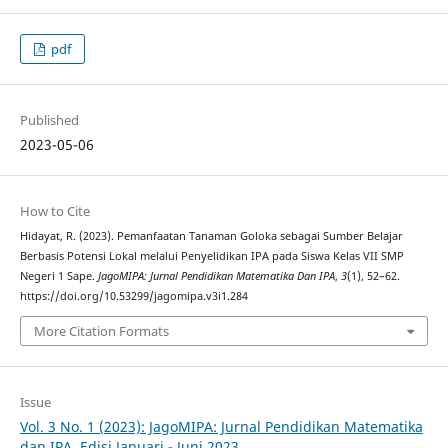
pdf
Published
2023-05-06
How to Cite
Hidayat, R. (2023). Pemanfaatan Tanaman Goloka sebagai Sumber Belajar
Berbasis Potensi Lokal melalui Penyelidikan IPA pada Siswa Kelas VII SMP
Negeri 1 Sape.
JagoMIPA: Jurnal Pendidikan Matematika Dan IPA
,
3
(1), 52–62.
https://doi.org/10.53299/jagomipa.v3i1.284
More Citation Formats
Issue
Vol. 3 No. 1 (2023): JagoMIPA: Jurnal Pendidikan Matematika
dan IPA, Edisi Januari - Juni 2023