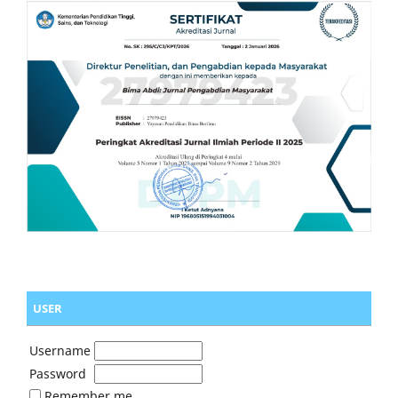
USER
Username
Password
Remember me