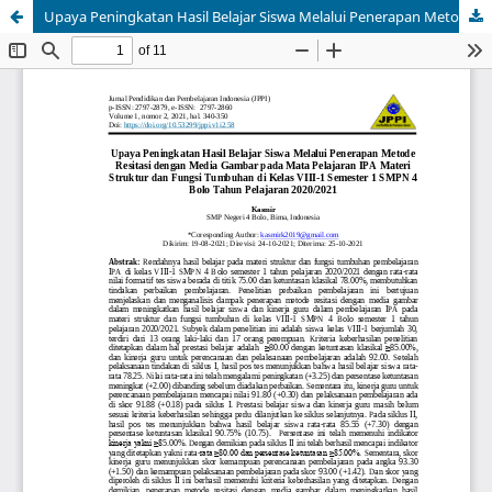
Upaya Peningkatan Hasil Belajar Siswa Melalui Penerapan Metode Resitasi dengan Media Gambar pada Mata Pelajaran IPA Materi Struktur dan Fungsi Tumbuhan di Kelas VIII-1 Semester 1 SMPN 4 Bolo Tahun Pelajaran 2020/2021